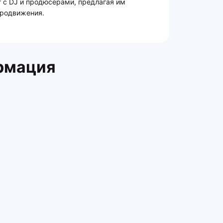
т с DJ и продюсерами, предлагая им
продвижения.
рмация
Главная
Контакты