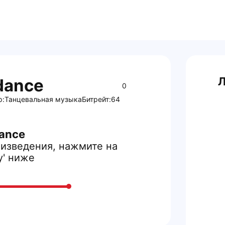
Л
dance
0
р:
Танцевальная музыка
Битрейт:
64
ance
изведения, нажмите на
y' ниже