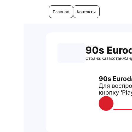
Главная
Контакты
90s Euro
Страна:
Казахстан
Жан
90s Eurod
Для воспро
кнопку 'Pla