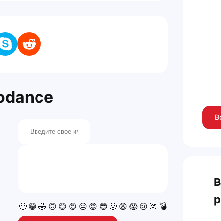
odance
В
В
р
🙂
😁
🤣
🙃
😊
😍
😐
😡
😎
🙁
😩
😱
😢
💩
💣
💯
👍
👎