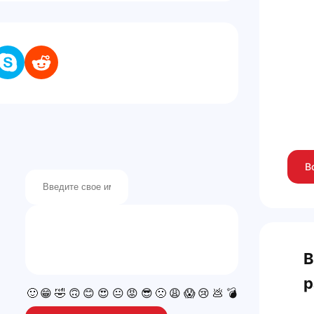
В
В
р
🙂
😁
🤣
🙃
😊
😍
😐
😡
😎
🙁
😩
😱
😢
💩
💣
💯
👍
👎