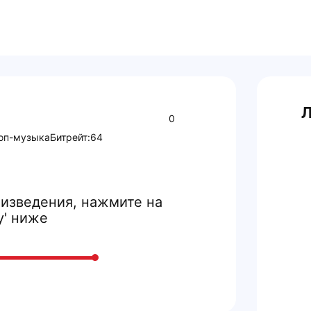
Л
0
оп-музыка
Битрейт:
64
изведения, нажмите на
y' ниже