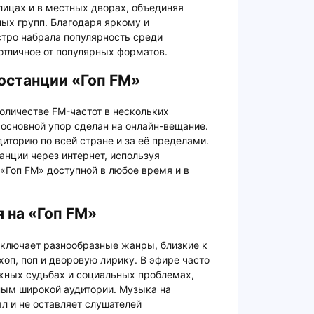
улицах и в местных дворах, объединяя
ых групп. Благодаря яркому и
стро набрала популярность среди
 отличное от популярных форматов.
останции «Гоп FM»
оличестве FM-частот в нескольких
 основной упор сделан на онлайн-вещание.
диторию по всей стране и за её пределами.
анции через интернет, используя
«Гоп FM» доступной в любое время и в
 на «Гоп FM»
ключает разнообразные жанры, близкие к
-хоп, поп и дворовую лирику. В эфире часто
ожных судьбах и социальных проблемах,
тным широкой аудитории. Музыка на
л и не оставляет слушателей