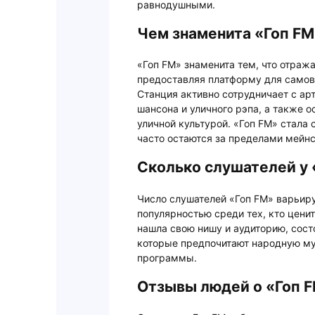
равнодушными.
Чем знаменита «Гоп FM
«Гоп FM» знаменита тем, что отраж
предоставляя платформу для само
Станция активно сотрудничает с ар
шансона и уличного рэпа, а также 
уличной культурой. «Гоп FM» стала 
часто остаются за пределами мейн
Сколько слушателей у 
Число слушателей «Гоп FM» варьиру
популярностью среди тех, кто цени
нашла свою нишу и аудиторию, сос
которые предпочитают народную му
программы.
Отзывы людей о «Гоп 