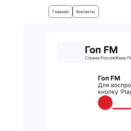
Главная
Контакты
Гоп FM
Страна:
Россия
Жанр:
П
Гоп FM
Для воспро
кнопку 'Pla