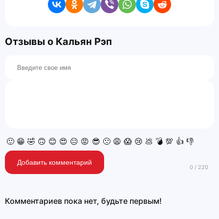
Отзывы о Кальян Рэп
🙂
😁
🤣
🙃
😊
😍
😐
😡
😎
🙁
😩
😱
😢
💩
💣
💯
👍
👎
Добавить комментарий
Комментариев пока нет, будьте первым!