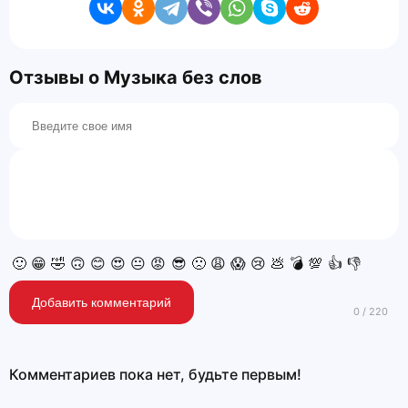
Отзывы о Музыка без слов
🙂
😁
🤣
🙃
😊
😍
😐
😡
😎
🙁
😩
😱
😢
💩
💣
💯
👍
👎
Добавить комментарий
Комментариев пока нет, будьте первым!