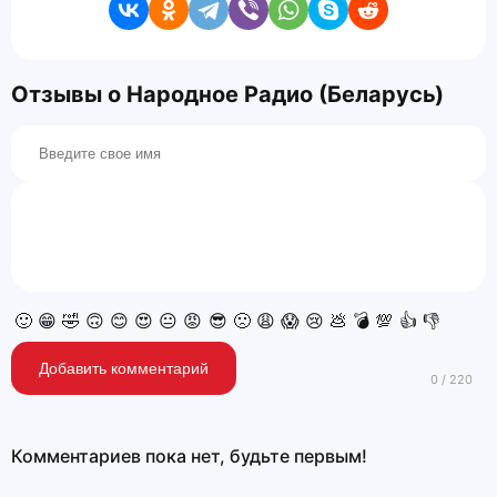
Отзывы о Народное Радио (Беларусь)
🙂
😁
🤣
🙃
😊
😍
😐
😡
😎
🙁
😩
😱
😢
💩
💣
💯
👍
👎
Добавить комментарий
Комментариев пока нет, будьте первым!