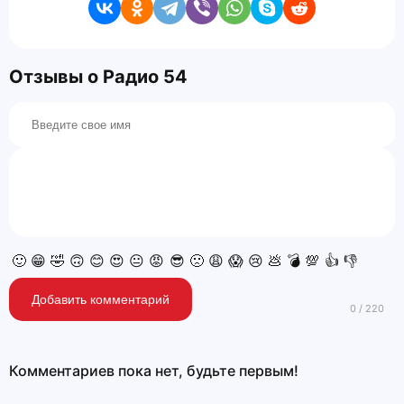
Отзывы о Радио 54
🙂
😁
🤣
🙃
😊
😍
😐
😡
😎
🙁
😩
😱
😢
💩
💣
💯
👍
👎
Добавить комментарий
Комментариев пока нет, будьте первым!