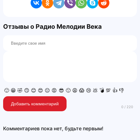
Отзывы о Радио Мелодии Века
🙂
😁
🤣
🙃
😊
😍
😐
😡
😎
🙁
😩
😱
😢
💩
💣
💯
👍
👎
Добавить комментарий
Комментариев пока нет, будьте первым!