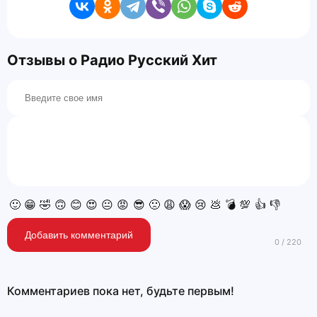
Отзывы о Радио Русский Хит
🙂
😁
🤣
🙃
😊
😍
😐
😡
😎
🙁
😩
😱
😢
💩
💣
💯
👍
👎
Добавить комментарий
Комментариев пока нет, будьте первым!