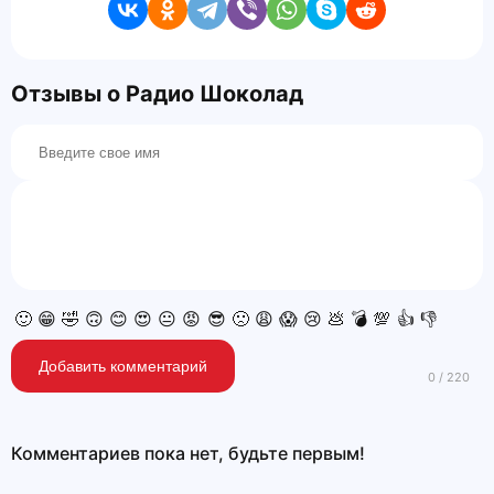
Отзывы о Радио Шоколад
🙂
😁
🤣
🙃
😊
😍
😐
😡
😎
🙁
😩
😱
😢
💩
💣
💯
👍
👎
Добавить комментарий
Комментариев пока нет, будьте первым!