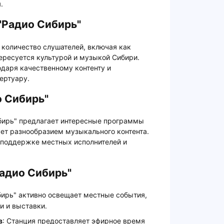
.
"Радио Сибирь"
 количество слушателей, включая как
тересуется культурой и музыкой Сибири.
даря качественному контенту и
ертуару.
о Сибирь"
ибирь" предлагает интересные программы
ует разнообразием музыкального контента.
 поддержке местных исполнителей и
адио Сибирь"
бирь" активно освещает местные события,
и и выставки.
в
: Станция предоставляет эфирное время