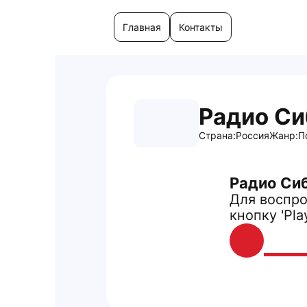
Главная
Контакты
Радио Си
Страна:
Россия
Жанр:
П
Радио Си
Для воспро
кнопку 'Pla