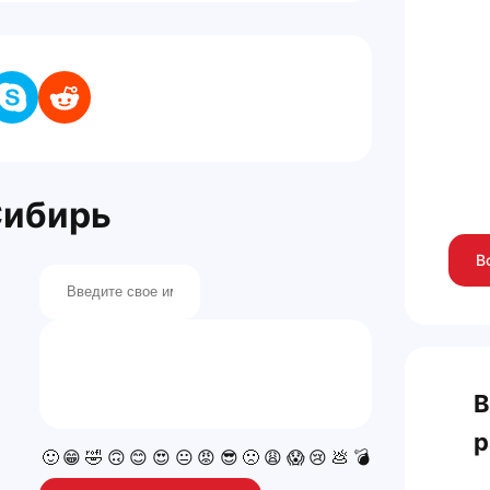
Сибирь
В
В
р
🙂
😁
🤣
🙃
😊
😍
😐
😡
😎
🙁
😩
😱
😢
💩
💣
💯
👍
👎