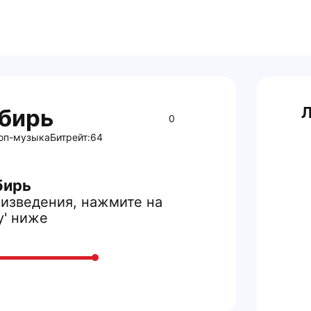
Л
бирь
0
оп-музыка
Битрейт:
64
бирь
изведения, нажмите на
y' ниже