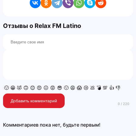
Отзывы о Relax FM Latino
🙂
😁
🤣
🙃
😊
😍
😐
😡
😎
🙁
😩
😱
😢
💩
💣
💯
👍
👎
Добавить комментарий
Комментариев пока нет, будьте первым!