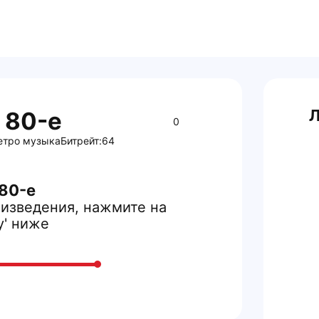
Л
 80-е
0
етро музыка
Битрейт:
64
80-е
изведения, нажмите на
y' ниже