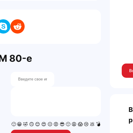
M 80-е
В
В
р
🙂
😁
🤣
🙃
😊
😍
😐
😡
😎
🙁
😩
😱
😢
💩
💣
💯
👍
👎